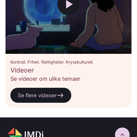
play_arrow
Kontroll. Frihet. Rettigheter. Krysskulturell.
Videoer
Se videoer om ulike temaer
east
Se flere videoer
keyboard_arrow_up