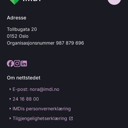
Adresse
Tollbugata 20
0152 Oslo
Organisasjonsnummer
987 879 696
Om nettstedet
E-post: nora@imdi.no
24 16 88 00
IMDis personvernerklæring
Tilgjengelighetserklæring
open_in_new