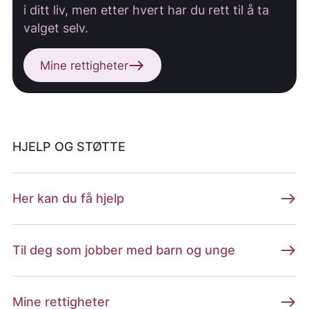
i ditt liv, men etter hvert har du rett til å ta
valget selv.
east
Mine rettigheter
HJELP OG STØTTE
east
Her kan du få hjelp
east
Til deg som jobber med barn og unge
east
Mine rettigheter