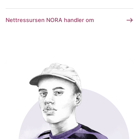
east
Nettressursen NORA handler om