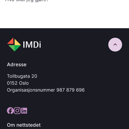
keyboard_arrow_up
Adresse
Tollbugata 20
0152 Oslo
Organisasjonsnummer
987 879 696
Om nettstedet