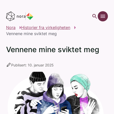
Gå til hovedinnhold
search
menu
Nora
Historier fra virkeligheten
Vennene mine sviktet meg
Vennene mine sviktet meg
stylus
Publisert: 10. januar 2025