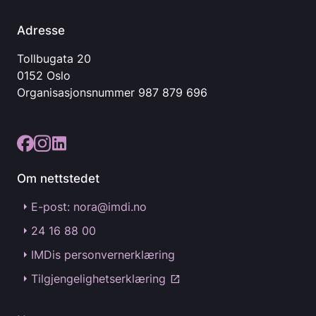
Adresse
Tollbugata 20
0152 Oslo
Organisasjonsnummer
987 879 696
Om nettstedet
E-post: nora@imdi.no
24 16 88 00
IMDis personvernerklæring
Tilgjengelighetserklæring
open_in_new