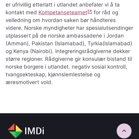
er ufrivillig etterlatt i utlandet anbefaler vi å ta
open_in_new
kontakt med
Kompetanseteamet
for råd og
veiledning om hvordan saken bør håndteres
videre. Norske myndigheter har spesialutsendinger
utplassert på de norske ambassadene i Jordan
(Amman), Pakistan (Islamabad), Tyrkia(Islamabad)
og Kenya (Nairobi). Integreringsrådgiverne dekker
større regioner. Rådgiverne gir konsulær bistand til
norske borgere i utlandet. negativ sosial kontroll,
tvangsekteskap, kjønnslemlestelse og
æresmotivert vold.
keyboard_arrow_up